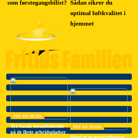
som førstegangsbilist?
Sådan sikrer du
optimal luftkvalitet i
hjemmet
TIPS OG TRICKS
Tre basale fornødenheder
TIPS OG TRICKS
på de fleste arbejdspladser
Hvad er et serviceeftersyn,