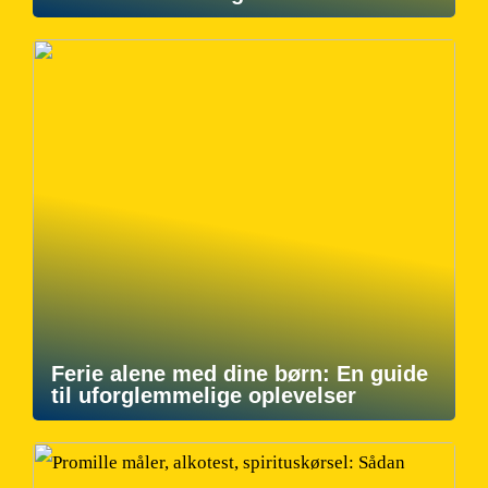
Ferie alene med dine børn: En guide
til uforglemmelige oplevelser