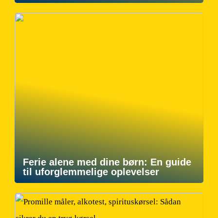
Ferie alene med dine børn: En guide
til uforglemmelige oplevelser