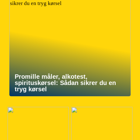
Promille måler, alkotest,
spirituskørsel: Sådan sikrer du en
tryg kørsel