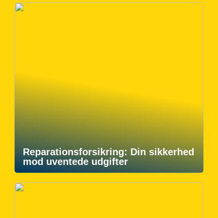
Reparationsforsikring: Din sikkerhed
mod uventede udgifter