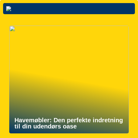
Havemøbler: Den perfekte indretning
til din udendørs oase