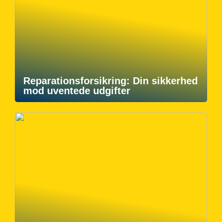
Reparationsforsikring: Din sikkerhed
mod uventede udgifter