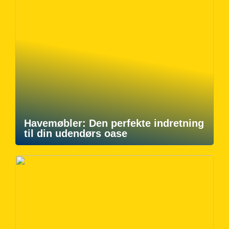
Havemøbler: Den perfekte indretning
til din udendørs oase