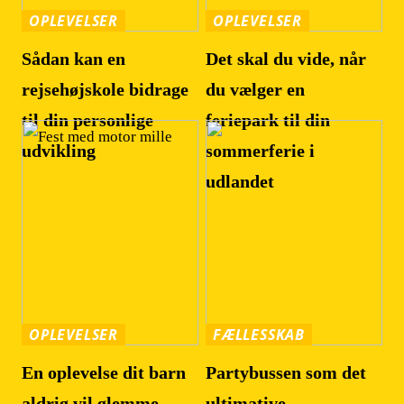
OPLEVELSER
OPLEVELSER
Sådan kan en
Det skal du vide, når
rejsehøjskole bidrage
du vælger en
til din personlige
feriepark til din
udvikling
sommerferie i
udlandet
OPLEVELSER
FÆLLESSKAB
En oplevelse dit barn
Partybussen som det
aldrig vil glemme
ultimative