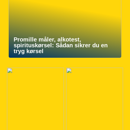
Promille måler, alkotest,
spirituskørsel: Sådan sikrer du en
tryg kørsel