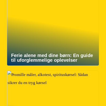
Ferie alene med dine børn: En guide
til uforglemmelige oplevelser