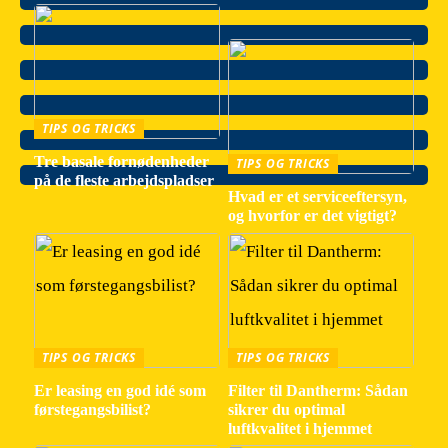
TIPS OG TRICKS
Tre basale fornødenheder
TIPS OG TRICKS
på de fleste arbejdspladser
Hvad er et serviceeftersyn,
og hvorfor er det vigtigt?
TIPS OG TRICKS
TIPS OG TRICKS
Er leasing en god idé som
Filter til Dantherm: Sådan
førstegangsbilist?
sikrer du optimal
luftkvalitet i hjemmet