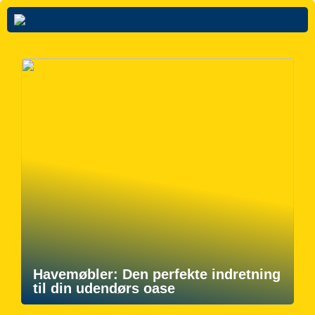
Havemøbler: Den perfekte indretning
til din udendørs oase