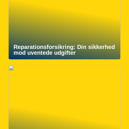
Reparationsforsikring: Din sikkerhed
mod uventede udgifter