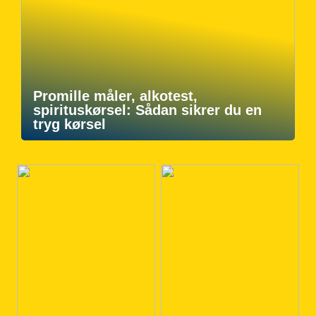
Promille måler, alkotest,
spirituskørsel: Sådan sikrer du en
tryg kørsel