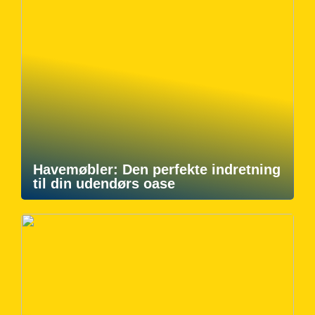
Havemøbler: Den perfekte indretning
til din udendørs oase