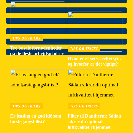
TIPS OG TRICKS
Tre basale fornødenheder
TIPS OG TRICKS
på de fleste arbejdspladser
Hvad er et serviceeftersyn,
og hvorfor er det vigtigt?
TIPS OG TRICKS
TIPS OG TRICKS
Er leasing en god idé som
Filter til Dantherm: Sådan
førstegangsbilist?
sikrer du optimal
luftkvalitet i hjemmet