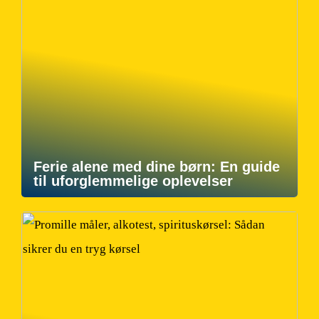
Ferie alene med dine børn: En guide
til uforglemmelige oplevelser