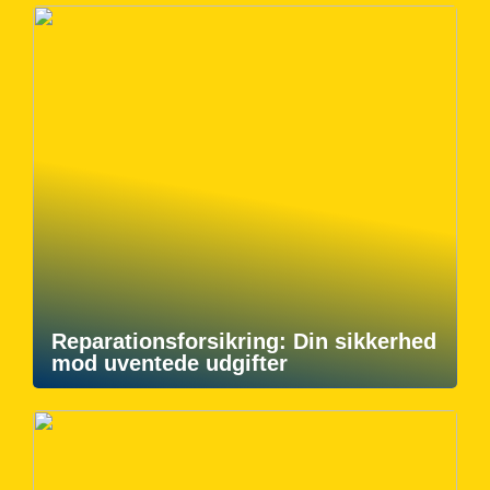
Reparationsforsikring: Din sikkerhed
mod uventede udgifter