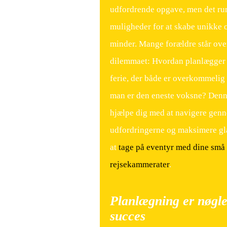
udfordrende opgave, men det r
muligheder for at skabe unikke 
minder. Mange forældre står ove
dilemmaet: Hvordan planlægger
ferie, der både er overkommelig 
man er den eneste voksne? Denn
hjælpe dig med at navigere gen
udfordringerne og maksimere g
at
tage på eventyr med dine små
rejsekammerater
.
Planlægning er nøglen
succes