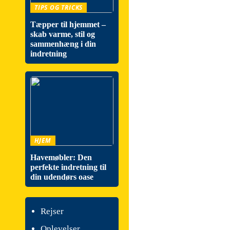
TIPS OG TRICKS
Tæpper til hjemmet –
skab varme, stil og
sammenhæng i din
indretning
HJEM
Havemøbler: Den
perfekte indretning til
din udendørs oase
Rejser
Oplevelser