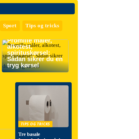
Sport
Tips og tricks
Promille måler,
alkotest,
spirituskørsel:
Sådan sikrer du en
tryg kørsel
TIPS OG TRICKS
Tre basale