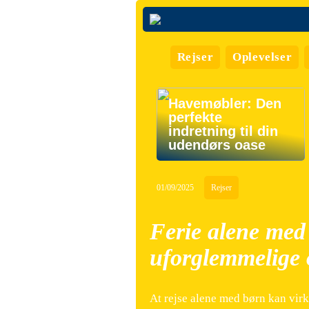
Rejser
Oplevelser
Havemøbler: Den
perfekte
indretning til din
udendørs oase
01/09/2025
Rejser
Ferie alene med 
uforglemmelige 
At rejse alene med børn kan vir