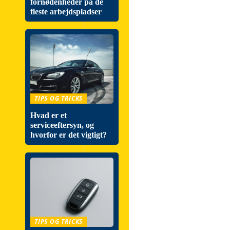
fornødenheder på de
fleste arbejdspladser
TIPS OG TRICKS
Hvad er et
serviceeftersyn, og
hvorfor er det vigtigt?
TIPS OG TRICKS