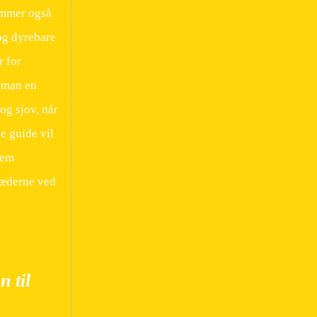
ummer også
og dyrebare
r for
 man en
og sjov, når
e guide vil
nem
læderne ved
 til