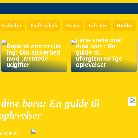
Kæledyr
Fællesskab
Hjem
Velvære
Hobby
Ferie alene med
Reparationsforsikr
dine børn: En
ing: Din sikkerhed
guide til
mod uventede
uforglemmelige
udgifter
oplevelser
dine børn: En guide til
oplevelser
ke som en