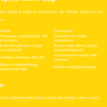
et vigtigt at vælge en destination, der tilbyder noget for alle.
er:
Fordele
Overvejelser
Afslapning, vandaktiviteter, ofte
Sikkerhed ved vandet,
all-inclusive
børneklubber
Kulturelle oplevelser, mange
Børnevenlige museer, parker,
seværdigheder
transportmuligheder
Alderssvarende vandre- eller
Udendørs aktiviteter, frisk luft
cykelruter
Masser af underholdning,
Køtider, budgetplanlægning
børnevenligt miljø
en
ekstra opmærksomhed på de praktiske detaljer. Her er nogle