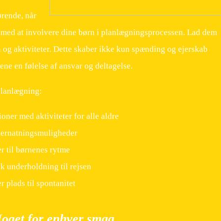
ørende, når
t med at involvere dine børn i planlægningsprocessen. Lad dem
n og aktiviteter. Dette skaber ikke kun spænding og ejerskab
ene en følelse af ansvar og deltagelse.
planlægning:
oner med aktiviteter for alle aldre
vernatningsmuligheder
er til børnenes rytme
sk underholdning til rejsen
r plads til spontanitet
 Noget for enhver smag