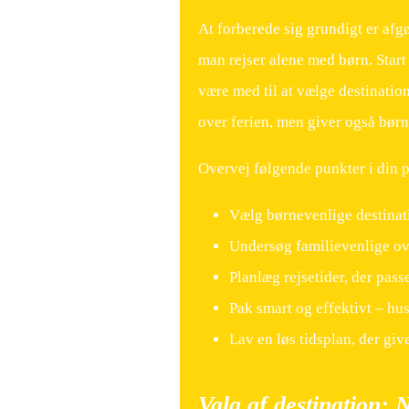
At forberede sig grundigt er afg
man rejser alene med børn. Star
være med til at vælge destinatio
over ferien, men giver også børn
Overvej følgende punkter i din 
Vælg børnevenlige destinati
Undersøg familievenlige o
Planlæg rejsetider, der pass
Pak smart og effektivt – hu
Lav en løs tidsplan, der give
Valg af destination: