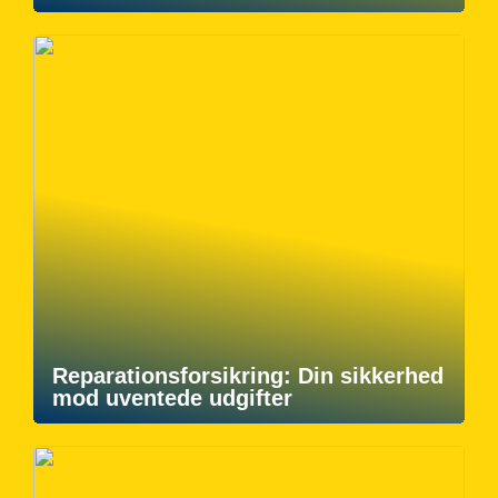
Reparationsforsikring: Din sikkerhed
mod uventede udgifter