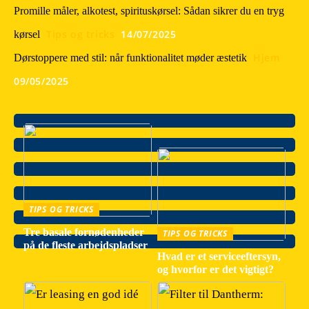
Promille måler, alkotest, spirituskørsel: Sådan sikrer du en tryg
Tips og tricks
14/07/2025
kørsel
Hjem
Dørstoppere med stil: når funktionalitet møder æstetik
09/05/2025
TIPS OG TRICKS
Tre basale fornødenheder
TIPS OG TRICKS
på de fleste arbejdspladser
Hvad er et serviceeftersyn,
og hvorfor er det vigtigt?