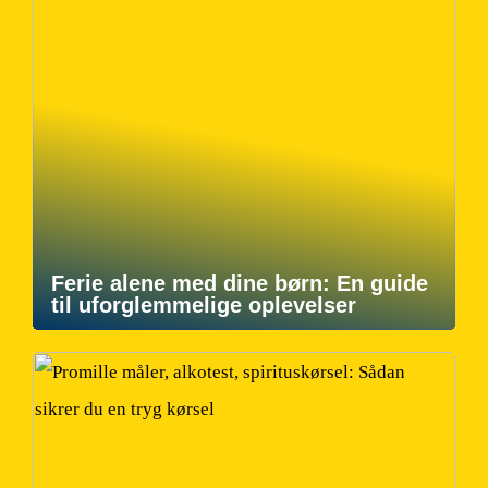
Ferie alene med dine børn: En guide
til uforglemmelige oplevelser