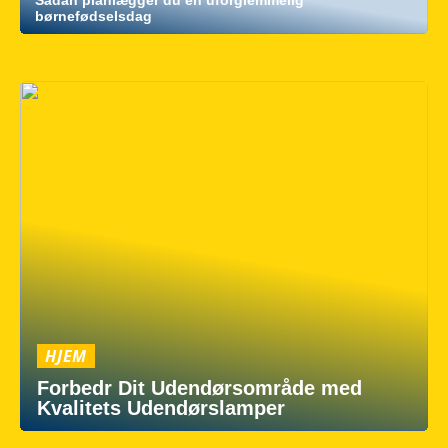
Sådan planlægger du en uforglemmelig
børnefødselsdag
HJEM
Forbedr Dit Udendørsområde med
Kvalitets Udendørslamper