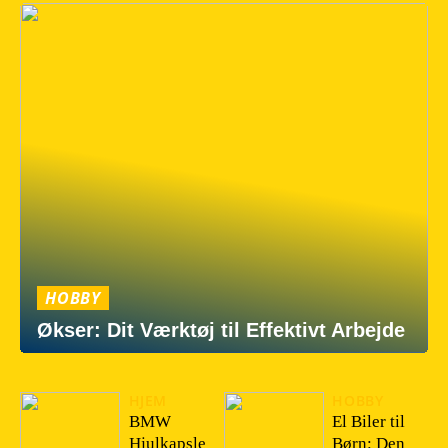
HOBBY
Økser: Dit Værktøj til Effektivt Arbejde
HJEM
HOBBY
BMW
El Biler til
Hjulkapsle
Børn: Den