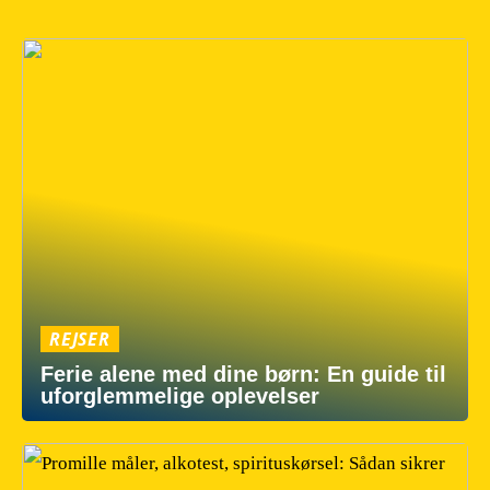
REJSER
Ferie alene med dine børn: En guide til
uforglemmelige oplevelser