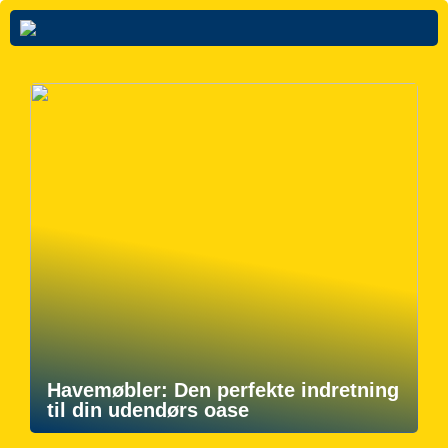
Havemøbler: Den perfekte indretning
til din udendørs oase