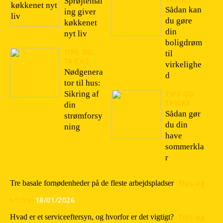
Sprøjtemal
Sådan kan
ing giver
du gøre
køkkenet
din
nyt liv
boligdrøm
TIPS OG
til
TRICKS
virkelighe
Nødgenera
d
tor til hus:
Sikring af
TIPS OG
TRICKS
din
Sådan gør
strømforsy
du din
ning
have
sommerkla
r
Tips og
Tre basale fornødenheder på de fleste arbejdspladser
tricks
18/01/2026
Tips og
Hvad er et serviceeftersyn, og hvorfor er det vigtigt?