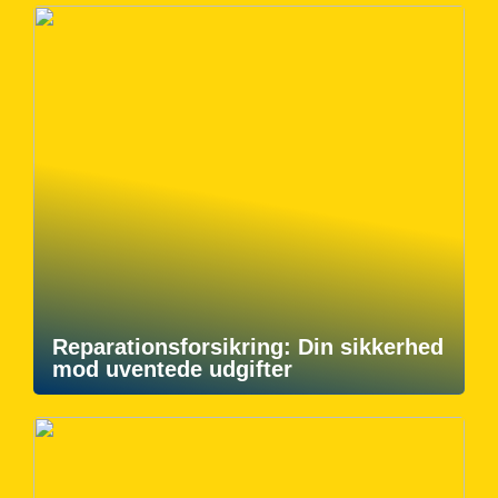
Reparationsforsikring: Din sikkerhed
mod uventede udgifter