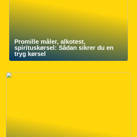
Promille måler, alkotest,
spirituskørsel: Sådan sikrer du en
tryg kørsel