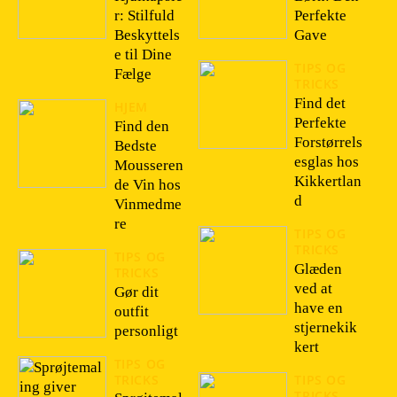
r: Stilfuld
Perfekte
Beskyttels
Gave
e til Dine
TIPS OG
Fælge
TRICKS
Find det
HJEM
Perfekte
Find den
Forstørrels
Bedste
esglas hos
Mousseren
Kikkertlan
de Vin hos
d
Vinmedme
re
TIPS OG
TRICKS
TIPS OG
Glæden
TRICKS
ved at
Gør dit
have en
outfit
stjernekik
personligt
kert
TIPS OG
TRICKS
TIPS OG
TRICKS