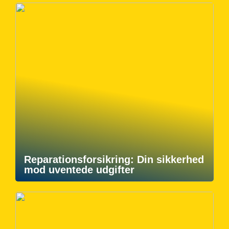
Reparationsforsikring: Din sikkerhed
mod uventede udgifter