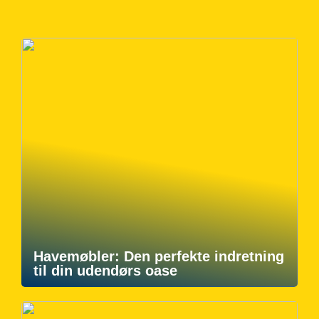
Havemøbler: Den perfekte indretning
til din udendørs oase