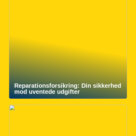
Reparationsforsikring: Din sikkerhed
mod uventede udgifter