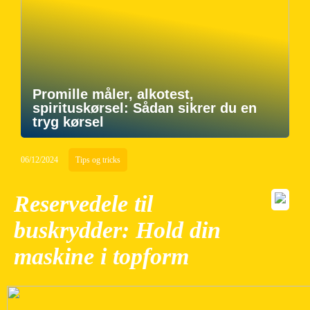
Promille måler, alkotest,
spirituskørsel: Sådan sikrer du en
tryg kørsel
06/12/2024
Tips og tricks
Reservedele til
buskrydder: Hold din
maskine i topform