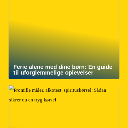
Ferie alene med dine børn: En guide
til uforglemmelige oplevelser