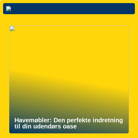
Havemøbler: Den perfekte indretning
til din udendørs oase