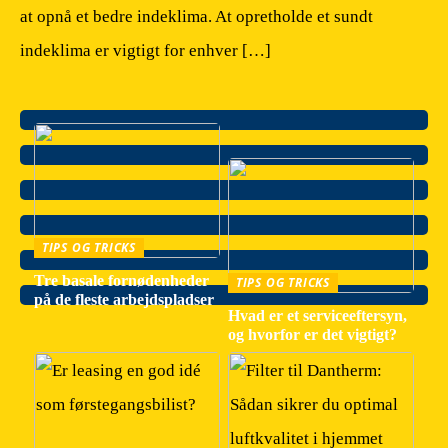
at opnå et bedre indeklima. At opretholde et sundt
indeklima er vigtigt for enhver […]
TIPS OG TRICKS
Tre basale fornødenheder
TIPS OG TRICKS
på de fleste arbejdspladser
Hvad er et serviceeftersyn,
og hvorfor er det vigtigt?