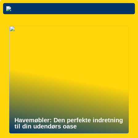
Havemøbler: Den perfekte indretning
til din udendørs oase