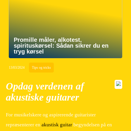
Promille måler, alkotest,
spirituskørsel: Sådan sikrer du en
tryg kørsel
13/03/2024
Tips og tricks
Opdag verdenen af
akustiske guitarer
For musikelskere og aspirerende guitarister
repræsenterer en
akustisk guitar
begyndelsen på en