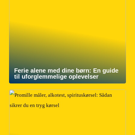
Ferie alene med dine børn: En guide
til uforglemmelige oplevelser