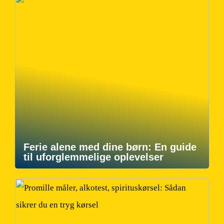
Ferie alene med dine børn: En guide
til uforglemmelige oplevelser