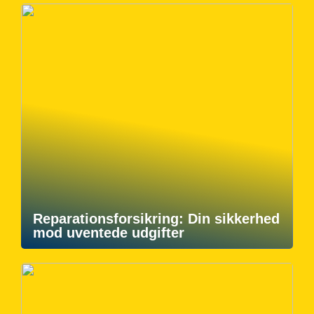
Reparationsforsikring: Din sikkerhed
mod uventede udgifter