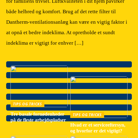
for familiens trivsel. Luftkvaliteten i dit hjem påvirker
både helbred og komfort. Brug af det rette filter til
Dantherm-ventilationsanlæg kan være en vigtig faktor i
at opnå et bedre indeklima. At opretholde et sundt
indeklima er vigtigt for enhver […]
TIPS OG TRICKS
Tre basale fornødenheder
TIPS OG TRICKS
på de fleste arbejdspladser
Hvad er et serviceeftersyn,
og hvorfor er det vigtigt?