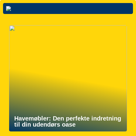
Havemøbler: Den perfekte indretning
til din udendørs oase