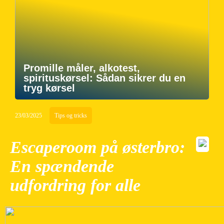
Promille måler, alkotest,
spirituskørsel: Sådan sikrer du en
tryg kørsel
23/03/2025
Tips og tricks
Escaperoom på østerbro:
En spændende
udfordring for alle