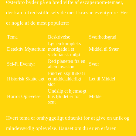
Østerbro byder på en bred vifte af escaperoom-temaer,
der kan tilfredsstille selv de mest kræsne eventyrere. Her
er nogle af de mest populære:
Tema
Beskrivelse
Sværhedsgrad
Løs en kompleks
Detektiv Mysterium
mordgåde i et
Middel til Svær
victoriansk miljø
Red planeten fra en
Sci-Fi Eventyr
Svær
alien invasion
Find en skjult skat i
Historisk Skattejagt
et middelalderligt
Let til Middel
slot
Undslip et hjemsøgt
Horror Oplevelse
hus før det er for
Middel
sent
Hvert tema er omhyggeligt udtænkt for at give en unik og
mindeværdig oplevelse. Uanset om du er en erfaren