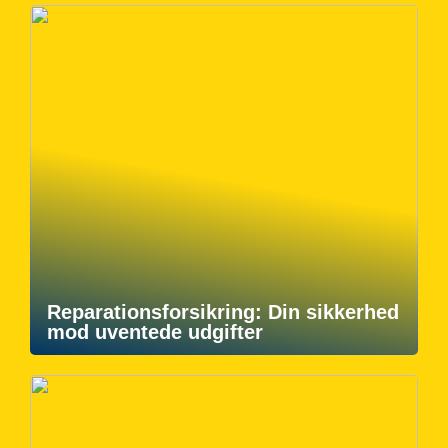
Reparationsforsikring: Din sikkerhed
mod uventede udgifter