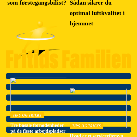
som førstegangsbilist?
Sådan sikrer du
optimal luftkvalitet i
hjemmet
TIPS OG TRICKS
Tre basale fornødenheder
TIPS OG TRICKS
på de fleste arbejdspladser
Hvad er et serviceeftersyn,