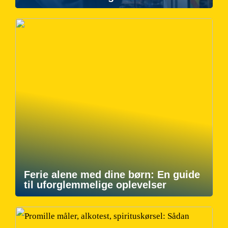
Ferie alene med dine børn: En guide
til uforglemmelige oplevelser