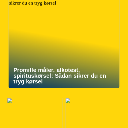
Promille måler, alkotest,
spirituskørsel: Sådan sikrer du en
tryg kørsel