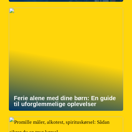
Ferie alene med dine børn: En guide
til uforglemmelige oplevelser