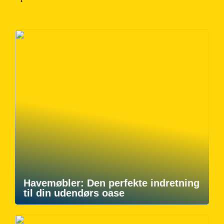
Havemøbler: Den perfekte indretning
til din udendørs oase