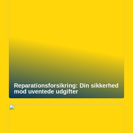
Reparationsforsikring: Din sikkerhed
mod uventede udgifter