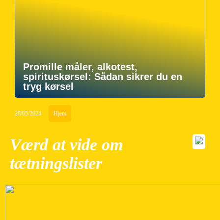
Promille måler, alkotest,
spirituskørsel: Sådan sikrer du en
tryg kørsel
28/05/2024
Hjem
Værd at vide om
tætningslister