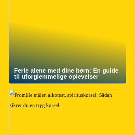
Ferie alene med dine børn: En guide
til uforglemmelige oplevelser