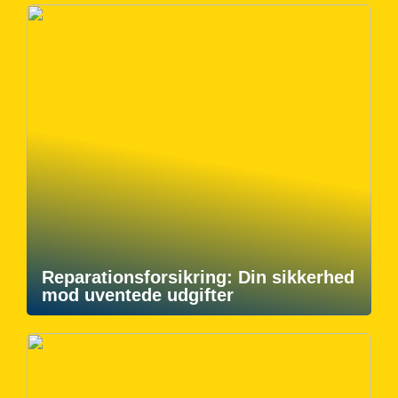
Reparationsforsikring: Din sikkerhed
mod uventede udgifter