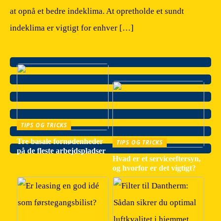
at opnå et bedre indeklima. At opretholde et sundt
indeklima er vigtigt for enhver […]
TIPS OG TRICKS
Tre basale fornødenheder
TIPS OG TRICKS
på de fleste arbejdspladser
Hvad er et serviceeftersyn,
og hvorfor er det vigtigt?