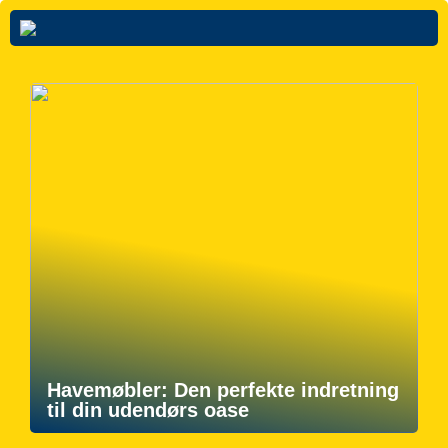
Havemøbler: Den perfekte indretning
til din udendørs oase