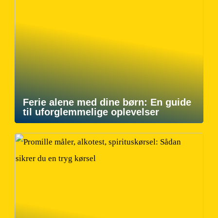
Ferie alene med dine børn: En guide
til uforglemmelige oplevelser