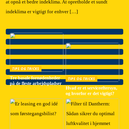
at opnå et bedre indeklima. At opretholde et sundt
indeklima er vigtigt for enhver […]
TIPS OG TRICKS
Tre basale fornødenheder
TIPS OG TRICKS
på de fleste arbejdspladser
Hvad er et serviceeftersyn,
og hvorfor er det vigtigt?