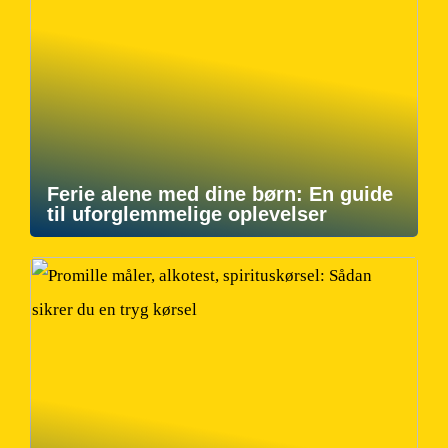
Ferie alene med dine børn: En guide
til uforglemmelige oplevelser