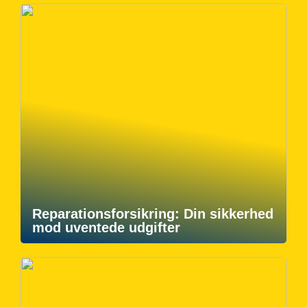
Reparationsforsikring: Din sikkerhed
mod uventede udgifter