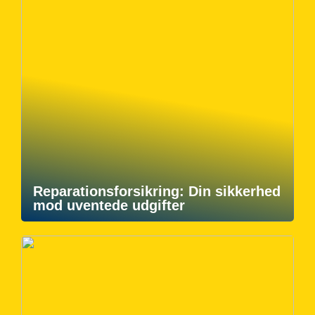
Reparationsforsikring: Din sikkerhed
mod uventede udgifter