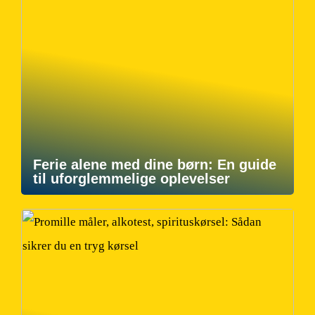
Ferie alene med dine børn: En guide
til uforglemmelige oplevelser