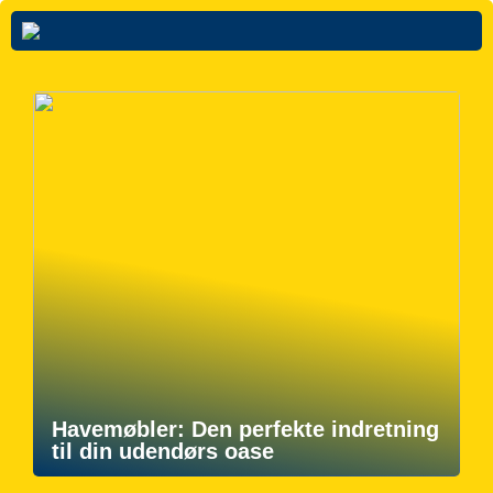
Havemøbler: Den perfekte indretning
til din udendørs oase