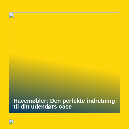
Havemøbler: Den perfekte indretning
til din udendørs oase