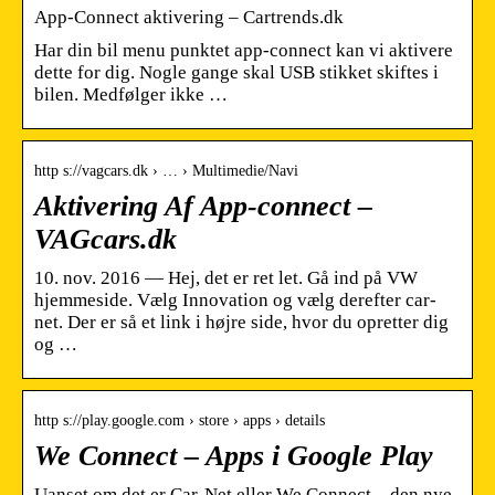
App-Connect aktivering – Cartrends.dk
Har din bil menu punktet app-connect kan vi aktivere
dette for dig. Nogle gange skal USB stikket skiftes i
bilen. Medfølger ikke …
http s://vagcars.dk › … › Multimedie/Navi
Aktivering Af App-connect –
VAGcars.dk
10. nov. 2016 — Hej, det er ret let. Gå ind på VW
hjemmeside. Vælg Innovation og vælg derefter car-
net. Der er så et link i højre side, hvor du opretter dig
og …
http s://play.google.com › store › apps › details
We Connect – Apps i Google Play
Uanset om det er Car-Net eller We Connect – den nye