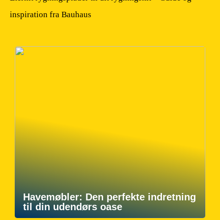
inspiration fra Bauhaus
Havemøbler: Den perfekte indretning
til din udendørs oase