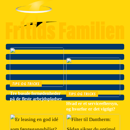
TIPS OG TRICKS
Tre basale fornødenheder
TIPS OG TRICKS
på de fleste arbejdspladser
Hvad er et serviceeftersyn,
og hvorfor er det vigtigt?