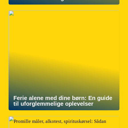
Ferie alene med dine børn: En guide
til uforglemmelige oplevelser