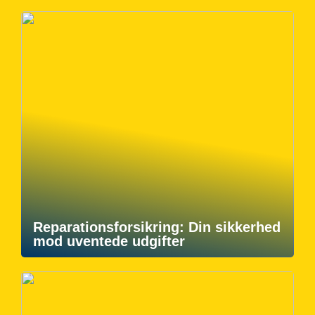
Reparationsforsikring: Din sikkerhed
mod uventede udgifter