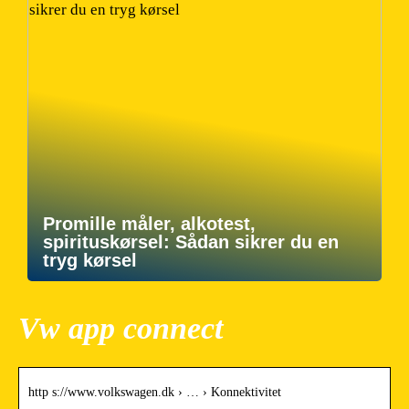
Promille måler, alkotest,
spirituskørsel: Sådan sikrer du en
tryg kørsel
Vw app connect
http s://www.volkswagen.dk › … › Konnektivitet