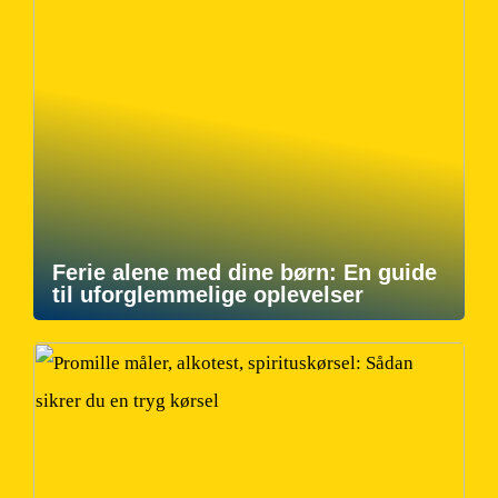
Ferie alene med dine børn: En guide
til uforglemmelige oplevelser