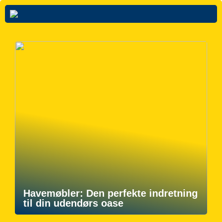
Havemøbler: Den perfekte indretning
til din udendørs oase