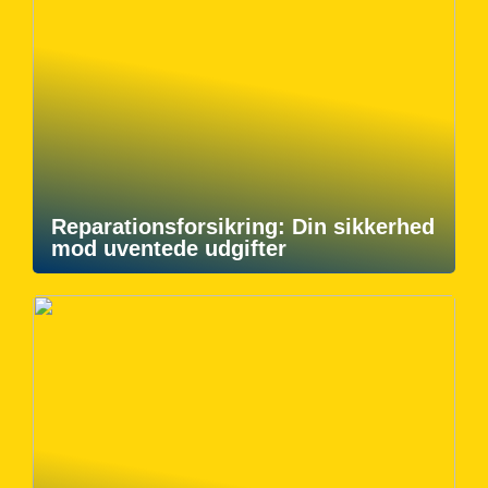
Reparationsforsikring: Din sikkerhed
mod uventede udgifter