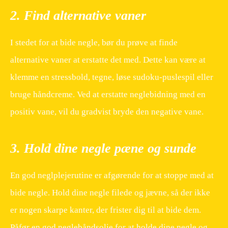
2. Find alternative vaner
I stedet for at bide negle, bør du prøve at finde
alternative vaner at erstatte det med. Dette kan være at
klemme en stressbold, tegne, løse sudoku-puslespil eller
bruge håndcreme. Ved at erstatte neglebidning med en
positiv vane, vil du gradvist bryde den negative vane.
3. Hold dine negle pæne og sunde
En god neglplejerutine er afgørende for at stoppe med at
bide negle. Hold dine negle filede og jævne, så der ikke
er nogen skarpe kanter, der frister dig til at bide dem.
Påfør en god neglebåndsolie for at holde dine negle og