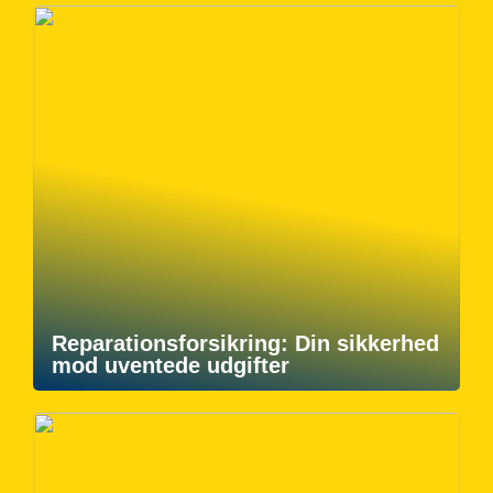
Reparationsforsikring: Din sikkerhed
mod uventede udgifter