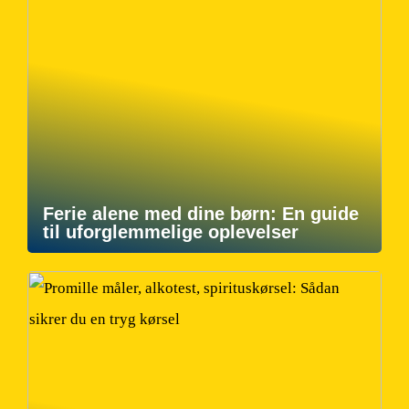
Ferie alene med dine børn: En guide
til uforglemmelige oplevelser