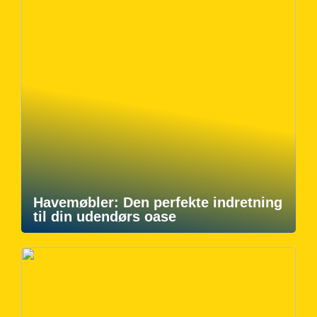
Havemøbler: Den perfekte indretning
til din udendørs oase