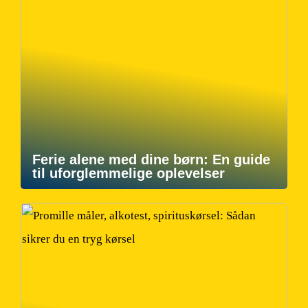
Ferie alene med dine børn: En guide
til uforglemmelige oplevelser