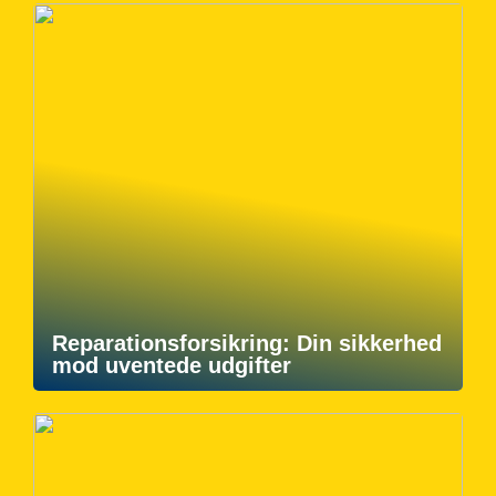
Reparationsforsikring: Din sikkerhed
mod uventede udgifter