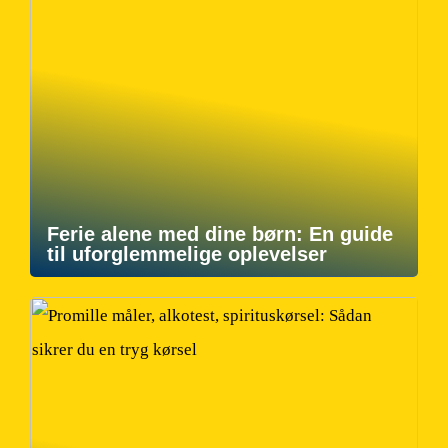
Ferie alene med dine børn: En guide
til uforglemmelige oplevelser