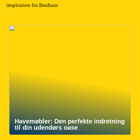
inspiration fra Bauhaus
Havemøbler: Den perfekte indretning
til din udendørs oase