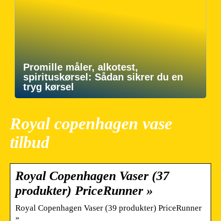
Promille måler, alkotest,
spirituskørsel: Sådan sikrer du en
tryg kørsel
Royal copenhagen vase
tilbud
Royal Copenhagen Vaser (37
produkter) PriceRunner »
Royal Copenhagen Vaser (39 produkter) PriceRunner
»