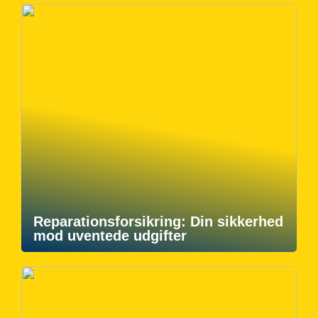
Reparationsforsikring: Din sikkerhed
mod uventede udgifter