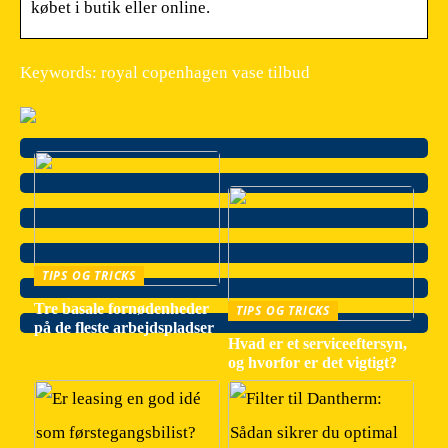
købet i butik eller online.
Keywords: royal copenhagen vase tilbud
TIPS OG TRICKS
Tre basale fornødenheder
TIPS OG TRICKS
på de fleste arbejdspladser
Hvad er et serviceeftersyn,
og hvorfor er det vigtigt?