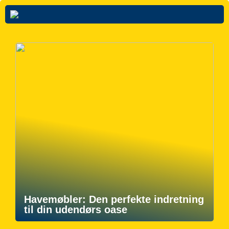
Havemøbler: Den perfekte indretning
til din udendørs oase