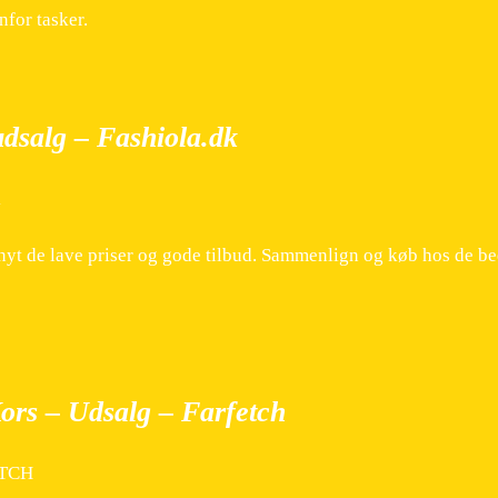
for tasker.
udsalg – Fashiola.dk
k
nyt de lave priser og gode tilbud. Sammenlign og køb hos de be
Kors – Udsalg – Farfetch
ETCH