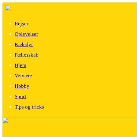
Rejser
Oplevelser
Kæledyr
Fællesskab
Hjem
Velvære
Hobby
Sport
Tips og tricks