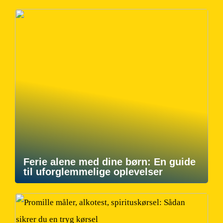
Ferie alene med dine børn: En guide
til uforglemmelige oplevelser