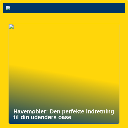
Havemøbler: Den perfekte indretning
til din udendørs oase