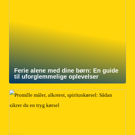
Ferie alene med dine børn: En guide
til uforglemmelige oplevelser