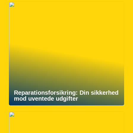
Reparationsforsikring: Din sikkerhed
mod uventede udgifter