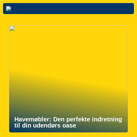
Havemøbler: Den perfekte indretning
til din udendørs oase