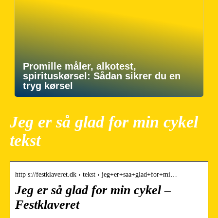
Promille måler, alkotest,
spirituskørsel: Sådan sikrer du en
tryg kørsel
Jeg er så glad for min cykel
tekst
http s://festklaveret.dk › tekst › jeg+er+saa+glad+for+mi…
Jeg er så glad for min cykel –
Festklaveret