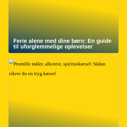
Ferie alene med dine børn: En guide
til uforglemmelige oplevelser