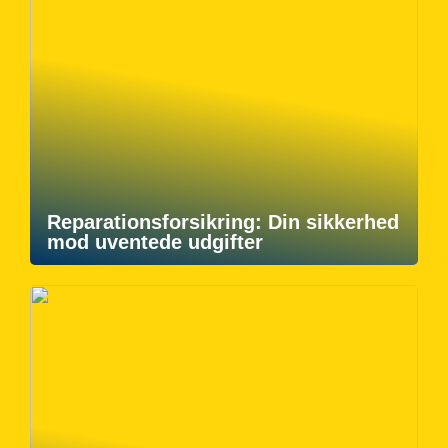
Reparationsforsikring: Din sikkerhed
mod uventede udgifter