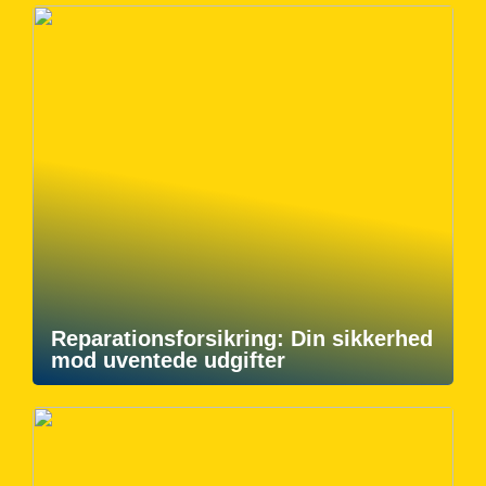
Reparationsforsikring: Din sikkerhed
mod uventede udgifter