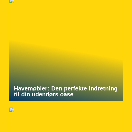
Havemøbler: Den perfekte indretning
til din udendørs oase