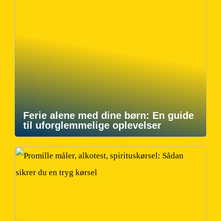
Ferie alene med dine børn: En guide
til uforglemmelige oplevelser