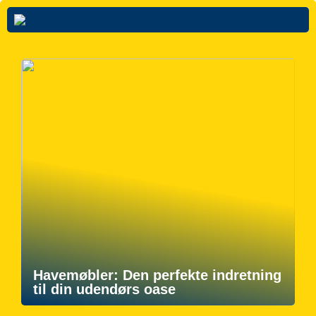
Havemøbler: Den perfekte indretning
til din udendørs oase