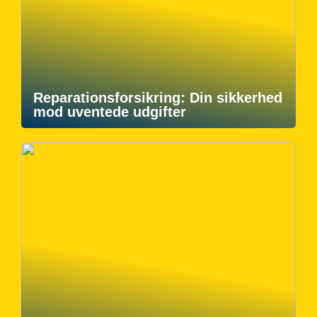
Reparationsforsikring: Din sikkerhed
mod uventede udgifter