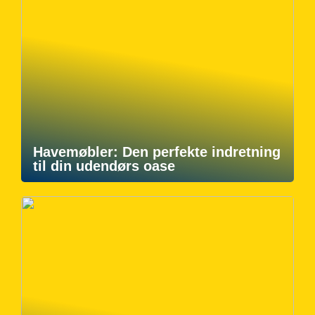
Havemøbler: Den perfekte indretning
til din udendørs oase