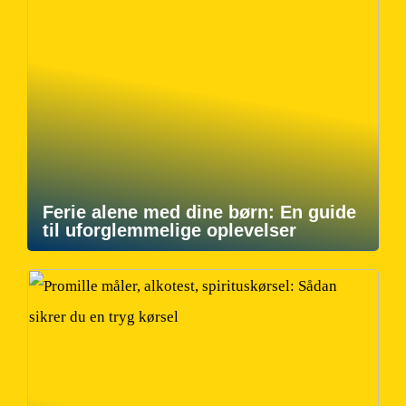
Ferie alene med dine børn: En guide
til uforglemmelige oplevelser