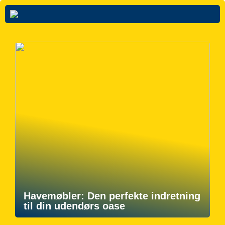
Havemøbler: Den perfekte indretning
til din udendørs oase