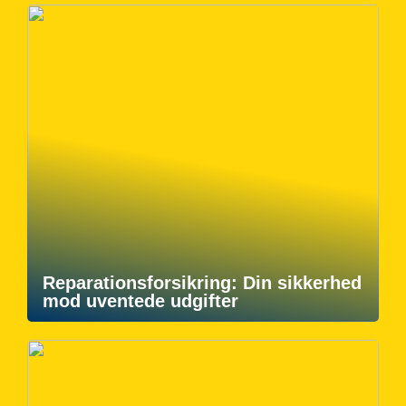
Reparationsforsikring: Din sikkerhed
mod uventede udgifter