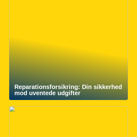
Reparationsforsikring: Din sikkerhed
mod uventede udgifter