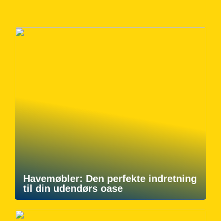
Havemøbler: Den perfekte indretning
til din udendørs oase