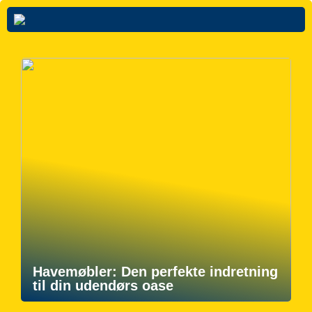
Havemøbler: Den perfekte indretning
til din udendørs oase