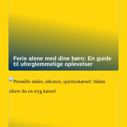
Ferie alene med dine børn: En guide
til uforglemmelige oplevelser