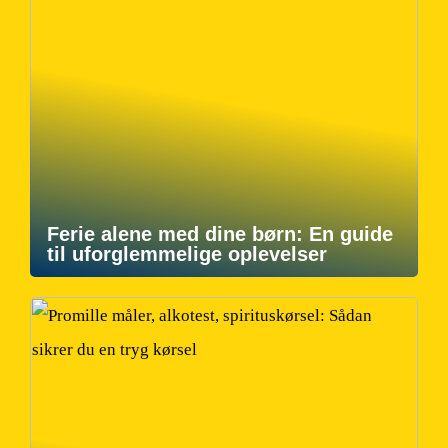
Ferie alene med dine børn: En guide
til uforglemmelige oplevelser