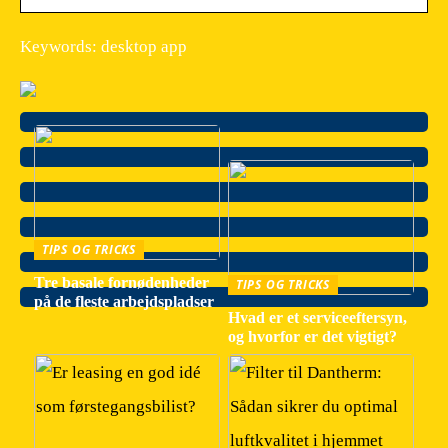
Keywords: desktop app
TIPS OG TRICKS
Tre basale fornødenheder
TIPS OG TRICKS
på de fleste arbejdspladser
Hvad er et serviceeftersyn,
og hvorfor er det vigtigt?