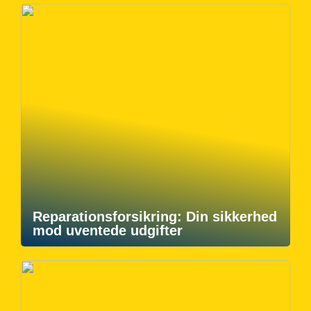
Reparationsforsikring: Din sikkerhed
mod uventede udgifter