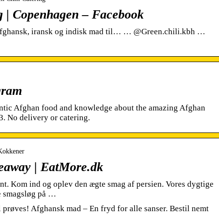
ng | Copenhagen – Facebook
 afghansk, iransk og indisk mad til… … @Green.chili.kbh …
gram
entic Afghan food and knowledge about the amazing Afghan
3. No delivery or catering.
 Kokkener
keaway | EatMore.dk
nt. Kom ind og oplev den ægte smag af persien. Vores dygtige
ine smagsløg på …
prøves! Afghansk mad – En fryd for alle sanser. Bestil nemt