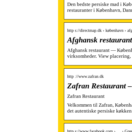
Den bedste persiske mad i Købe
restauranter i København, Dan
http s://directmap.dk › københavn › af
Afghansk restauran
Afghansk restaurant — Køben
virksomheder. View placering, 
http ://www.zafran.dk
Zafran Restaurant 
Zafran Restaurant
Velkommen til Zafran, Københa
det autentiske persiske køkke
http s://www.facebook.com › … › Gree