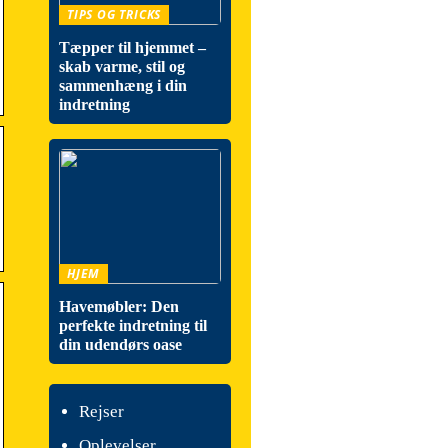
TIPS OG TRICKS
Tæpper til hjemmet –
skab varme, stil og
sammenhæng i din
indretning
HJEM
Havemøbler: Den
perfekte indretning til
din udendørs oase
Rejser
Oplevelser