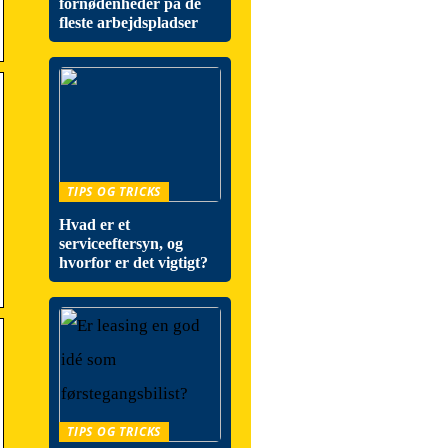
fornødenheder på de
fleste arbejdspladser
TIPS OG TRICKS
Hvad er et
serviceeftersyn, og
hvorfor er det vigtigt?
TIPS OG TRICKS