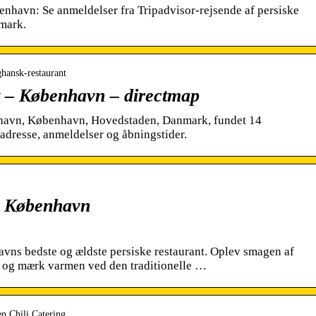
nhavn: Se anmeldelser fra Tripadvisor-rejsende af persiske
mark.
ghansk-restaurant
t – København – directmap
havn, København, Hovedstaden, Danmark, fundet 14
adresse, anmeldelser og åbningstider.
– København
vns bedste og ældste persiske restaurant. Oplev smagen af
n og mærk varmen ved den traditionelle …
n Chili Catering