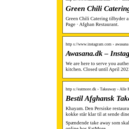
Green Chili Cateri
Green Chili Catering tilbyder
Page · Afghan Restaurant.
http s://www.instagram.com › awasana
Awasana.dk – Insta
We are here to serve you auth
kitchen. Closed until April 202
http s://eatmore.dk › Takeaway › Alle
Bestil Afghansk Ta
Khayam. Den Persiske restaura
kokke står klar til at sende d
Spændende take away som skal 
online hos EatMore.