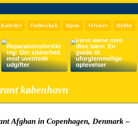
Kæledyr
Fællesskab
Hjem
Velvære
Hobby
Ferie alene med
Reparationsforsikr
dine børn: En
ing: Din sikkerhed
guide til
mod uventede
uforglemmelige
udgifter
oplevelser
urant københavn
rant Afghan in Copenhagen, Denmark –