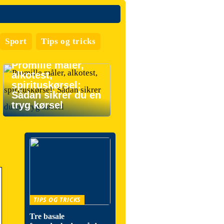
Sport
Tips og tricks
Promille måler,
alkotest,
spirituskørsel:
Sådan sikrer du en
tryg kørsel
TIPS OG TRICKS
Tre basale