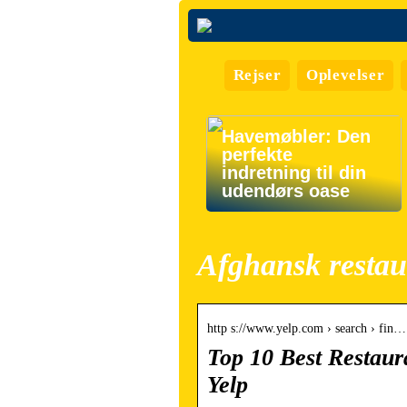
Rejser
Oplevelser
Havemøbler: Den
perfekte
indretning til din
udendørs oase
Afghansk resta
http s://www.yelp.com › search › fin…
Top 10 Best Restau
Yelp